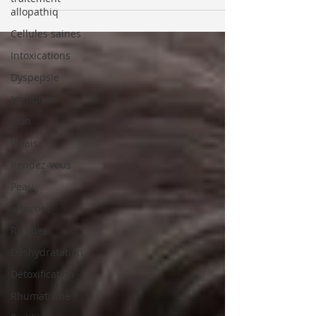
allopathiq
Cellules saines
Intoxications
Dyspepsie
Immunité
Sion
Valais
Rendez-vous
Peau
arthrose
Risques
Déshydratation
Détoxification
Rhumatisme