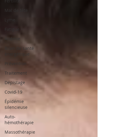
Fertilité
Mal de tête
Lyme
Fatigue
Anémie
Bilan de santé
énergétique
Prévention
Traitement
Dépistage
Covid-19
Épidémie
silencieuse
Auto-
hémothérapie
Massothérapie