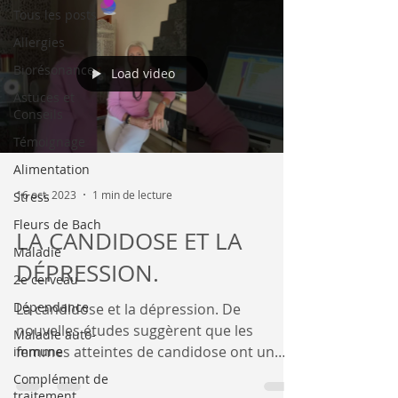
Tous les posts
Allergies
Biorésonance
Load video
Astuces et
Conseils
Témoignage
Alimentation
16 oct. 2023
1 min de lecture
Stress
Fleurs de Bach
LA CANDIDOSE ET LA
Maladie
DÉPRESSION.
2e cerveau
Dépendance
La candidose et la dépression. De
nouvelles études suggèrent que les
Maladie auto-
femmes atteintes de candidose ont un
immune
risque accru de dépression....
Complément de
traitement