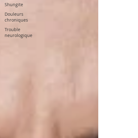
Shungite
Douleurs
chroniques
Trouble
neurologique