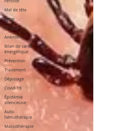
Fertilité
Mal de tête
Lyme
Fatigue
Anémie
Bilan de santé
énergétique
Prévention
Traitement
Dépistage
Covid-19
Épidémie
silencieuse
Auto-
hémothérapie
Massothérapie