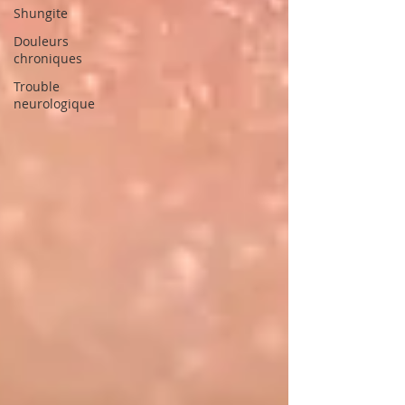
Shungite
Douleurs
chroniques
Trouble
neurologique