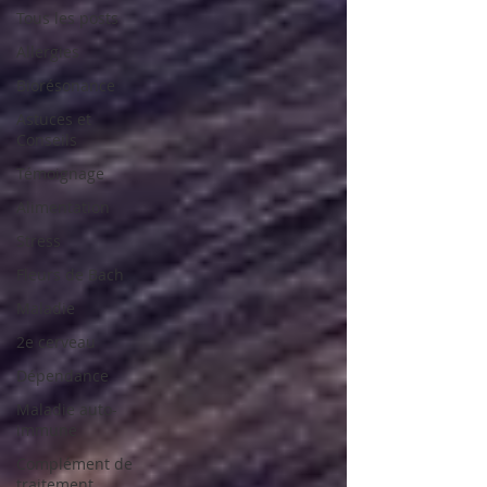
Tous les posts
Allergies
Biorésonance
Astuces et
Conseils
Témoignage
Alimentation
Stress
Fleurs de Bach
Maladie
2e cerveau
Dépendance
Maladie auto-
immune
Complément de
traitement