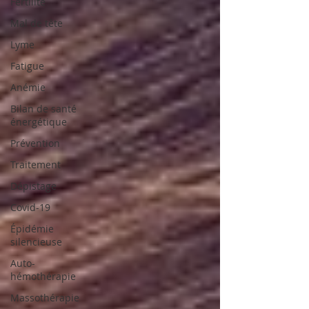
Fertilité
Mal de tête
Lyme
Fatigue
Anémie
Bilan de santé
énergétique
Prévention
Traitement
Dépistage
Covid-19
Épidémie
silencieuse
Auto-
hémothérapie
Massothérapie