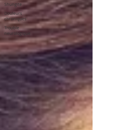
Shungite
Douleurs
chroniques
Trouble
neurologique