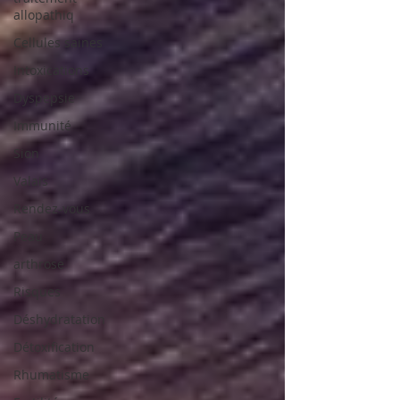
allopathiq
Cellules saines
Intoxications
Dyspepsie
Immunité
Sion
Valais
Rendez-vous
Peau
arthrose
Risques
Déshydratation
Détoxification
Rhumatisme