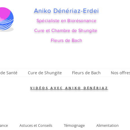
Aniko Dénériaz-Erdei
Spécialiste en Biorésonance
Cure et Chambre de Shungite
Fleurs de Bach
 de Santé
Cure de Shungite
Fleurs de Bach
Nos offre
VIDÉOS AVEC ANIKO DÉNÉRIAZ
ance
Astuces et Conseils
Témoignage
Alimentation