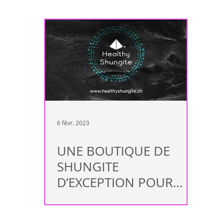
ndance
Maladie auto-immune
Complément de traitement allop
Immunité
Sion
Valais
Rendez-vous
Peau
arth
Rhumatisme
Fertilité
Mal de tête
Lyme
Fatig
6 févr. 2023
UNE BOUTIQUE DE
SHUNGITE
D’EXCEPTION POUR
RÉPONDRE À VOS
BESOINS