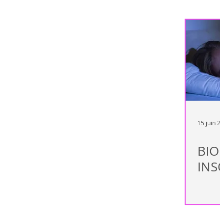
Maladie
2e cerveau
Dépe
Intoxications
Dyspepsie
Déshydratation
Détoxification
15 juin 
BIO
INS