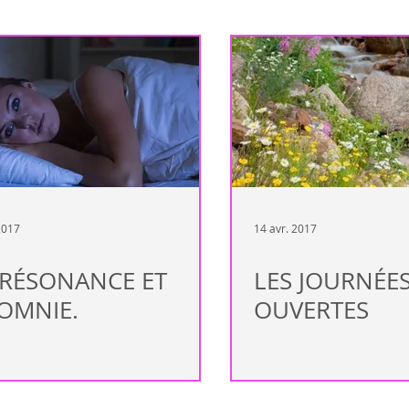
ndance
Maladie auto-immune
Complément de traitement allop
Immunité
Sion
Valais
Rendez-vous
Peau
arth
Rhumatisme
Fertilité
Mal de tête
Lyme
Fatig
2017
14 avr. 2017
RÉSONANCE ET
LES JOURNÉE
OMNIE.
OUVERTES