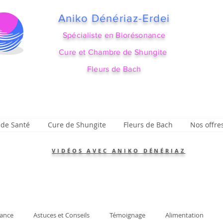
Aniko Dénériaz-Erdei
Spécialiste en Biorésonance
Cure et Chambre de Shungite
Fleurs de Bach
 de Santé
Cure de Shungite
Fleurs de Bach
Nos offre
VIDÉOS AVEC ANIKO DÉNÉRIAZ
ance
Astuces et Conseils
Témoignage
Alimentation