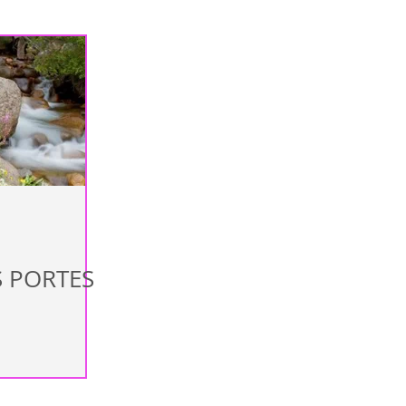
athiq
Cellules saines
rose
Risques
ue
Anémie
S PORTES