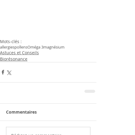
Mots-clés :
allergies
pollens
Oméga 3
magnésium
Astuces et Conseils
Biorésonance
Commentaires