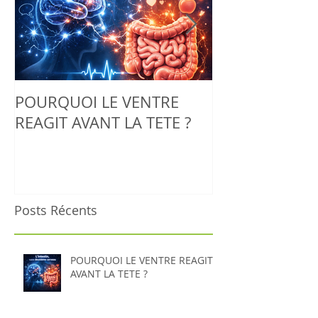
POURQUOI LE VENTRE
Adieu la tendin
REAGIT AVANT LA TETE ?
découvrez co
Biorésonance 
corps à se rég
naturellement
Posts Récents
POURQUOI LE VENTRE REAGIT
AVANT LA TETE ?