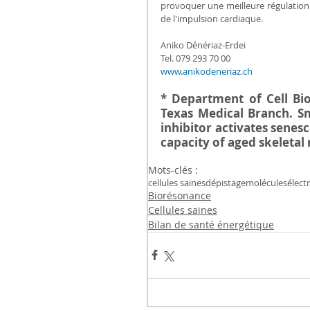
provoquer une meilleure régulation su
de l'impulsion cardiaque.
Aniko Dénériaz-Erdei
Tel. 079 293 70 00
www.anikodeneriaz.ch
* Department of Cell Bio
Texas Medical Branch. Sm
inhibitor activates senes
capacity of aged skeletal
Mots-clés :
cellules saines
dépistage
molécules
électr
Biorésonance
Cellules saines
Bilan de santé énergétique