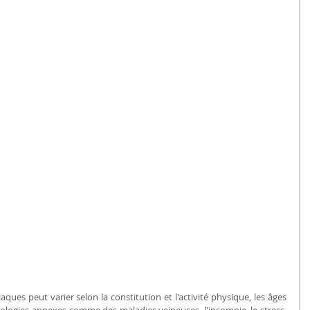
aques peut varier selon la constitution et l'activité physique, les âges 
ologies annexes comme des maladies veineuses, l'insomnie, le stress, 