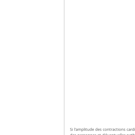
Si l'amplitude des contractions cardi
des personnes et d'éventuelles path