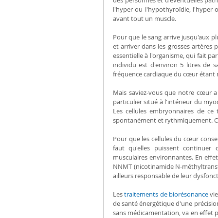
l'hyper ou l'hypothyroïdie, l'hyper 
avant tout un muscle.
Pour que le sang arrive jusqu'aux plus
et arriver dans les grosses artères 
essentielle à l'organisme, qui fait 
individu est d'environ 5 litres de
fréquence cardiaque du cœur étant r
Mais saviez-vous que notre cœur a un
particulier situé à l'intérieur du my
Les cellules embryonnaires de ce t
spontanément et rythmiquement. C'es
Pour que les cellules du cœur conser
faut qu'elles puissent continuer
musculaires environnantes. En eff
NNMT (nicotinamide N-méthyltransfér
ailleurs responsable de leur dysfonct
Les 
traitements de biorésonance
 vi
de santé énergétique d'une précision
sans médicamentation, va en effet per