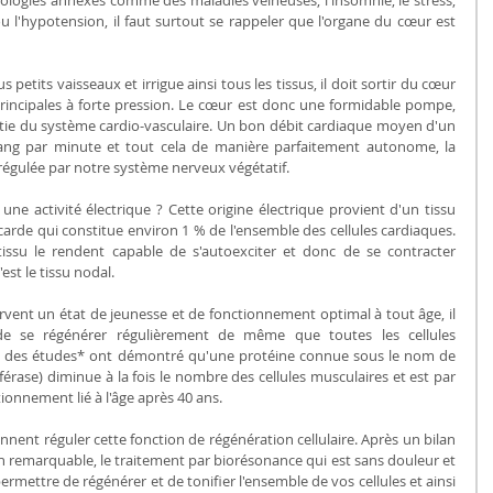
ou l'hypotension, il faut surtout se rappeler que l'organe du cœur est 
 petits vaisseaux et irrigue ainsi tous les tissus, il doit sortir du cœur 
principales à forte pression. Le cœur est donc une formidable pompe, 
partie du système cardio-vasculaire. Un bon débit cardiaque moyen d'un 
 sang par minute et tout cela de manière parfaitement autonome, la 
égulée par notre système nerveux végétatif.
e activité électrique ? Cette origine électrique provient d'un tissu 
ocarde qui constitue environ 1 % de l'ensemble des cellules cardiaques. 
issu le rendent capable de s'autoexciter et donc de se contracter 
t le tissu nodal.
vent un état de jeunesse et de fonctionnement optimal à tout âge, il 
 de se régénérer régulièrement de même que toutes les cellules 
et des études* ont démontré qu'une protéine connue sous le nom de 
ase) diminue à la fois le nombre des cellules musculaires et est par 
ionnement lié à l'âge après 40 ans.
ennent réguler cette fonction de régénération cellulaire. Après un bilan 
 remarquable, le traitement par biorésonance qui est sans douleur et 
mettre de régénérer et de tonifier l'ensemble de vos cellules et ainsi 