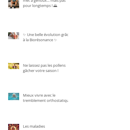
met à genoux… mais pas
pour longtemps ! 🌄
✨ Une belle évolution grâce
à la Biorésonance ✨
Ne laissez pas les pollens
gâcher votre saison !
Mieux vivre avec le
tremblement orthostatique.
Les maladies