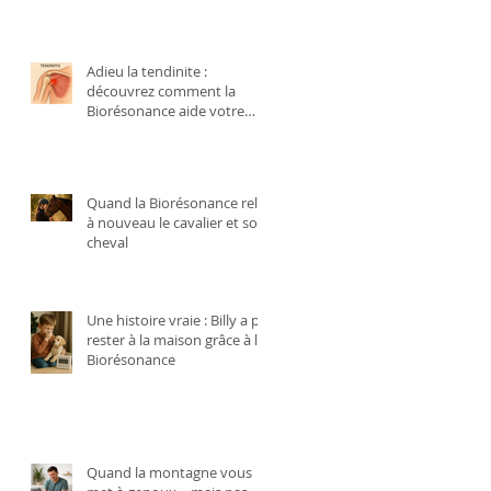
Adieu la tendinite :
découvrez comment la
Biorésonance aide votre
corps à se régénérer
naturellement
Quand la Biorésonance relie
à nouveau le cavalier et son
cheval
Une histoire vraie : Billy a pu
rester à la maison grâce à la
Biorésonance
Quand la montagne vous