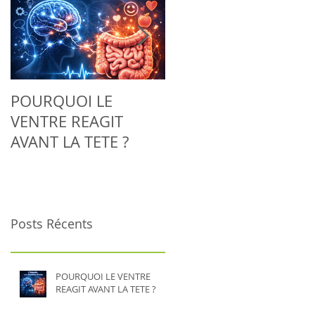
POURQUOI LE
Adieu la tendinite :
VENTRE REAGIT
découvrez comment
AVANT LA TETE ?
la Biorésonance aide
votre corps à se
régénérer
naturellement
Posts Récents
POURQUOI LE VENTRE
REAGIT AVANT LA TETE ?