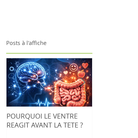
Posts à l'affiche
POURQUOI LE VENTRE
Adieu la tendin
REAGIT AVANT LA TETE ?
découvrez co
Biorésonance 