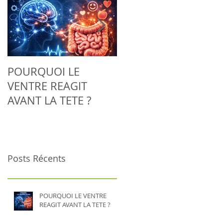
POURQUOI LE
Adieu la tendinite :
VENTRE REAGIT
découvrez comment
AVANT LA TETE ?
la Biorésonance aide
votre corps à se
régénérer
naturellement
Posts Récents
POURQUOI LE VENTRE
REAGIT AVANT LA TETE ?