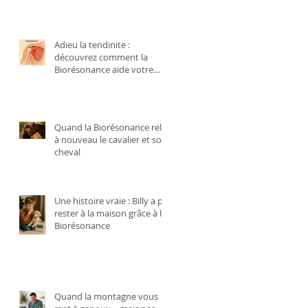
Adieu la tendinite :
découvrez comment la
Biorésonance aide votre
corps à se régénérer
naturellement
Quand la Biorésonance relie
à nouveau le cavalier et son
cheval
Une histoire vraie : Billy a pu
rester à la maison grâce à la
Biorésonance
Quand la montagne vous