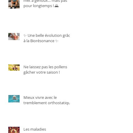
met à genoux… mais pas
pour longtemps ! 🌄
✨ Une belle évolution grâce
à la Biorésonance ✨
Ne laissez pas les pollens
gâcher votre saison !
Mieux vivre avec le
tremblement orthostatique.
Les maladies