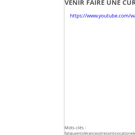
VENIR FAIRE UNE CU
https://www.youtube.com/
Mots-clés :
fatigue
intolérances
stress
intoxication
el