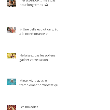
met à genoux… mais pas
pour longtemps ! 🌄
✨ Une belle évolution grâce
à la Biorésonance ✨
Ne laissez pas les pollens
gâcher votre saison !
Mieux vivre avec le
tremblement orthostatique.
Les maladies