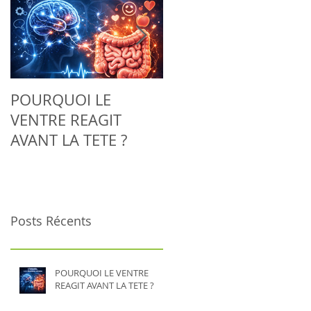
POURQUOI LE
Adieu la tendinite :
VENTRE REAGIT
découvrez comment
AVANT LA TETE ?
la Biorésonance aide
votre corps à se
régénérer
naturellement
Posts Récents
POURQUOI LE VENTRE
REAGIT AVANT LA TETE ?