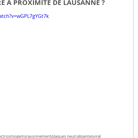
RE À PROXIMITÉ DE LAUSANNE ?
watch?v=wGPL7gYGt7k
ectrosmog
ems
rayonnement
plaques neutralisantes
viral