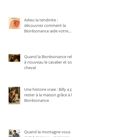
Adieu la tendinite :
découvrez comment la
Biorésonance aide votre
corps à se régénérer
naturellement
Quand la Biorésonance relie
à nouveau le cavalier et son
cheval
Une histoire vraie : Billy a pu
rester à la maison grâce à la
Biorésonance
Quand la montagne vous