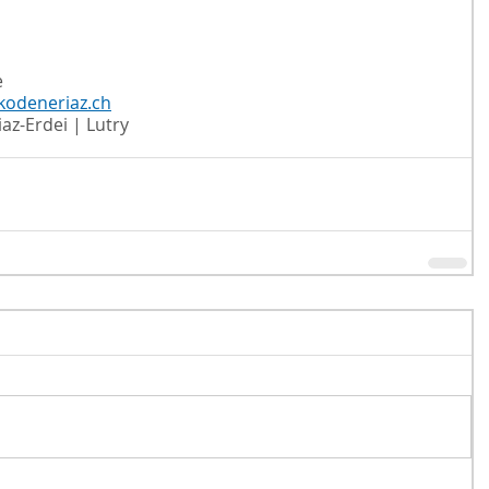
e
kodeneriaz.ch
az-Erdei | Lutry