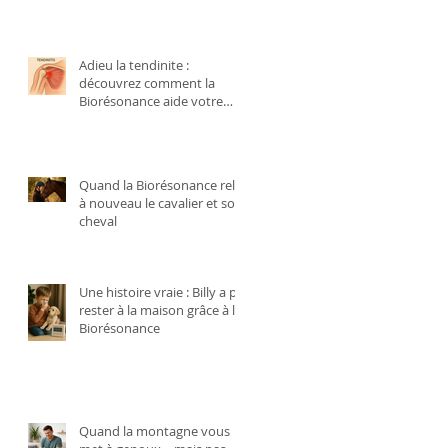
Adieu la tendinite :
découvrez comment la
Biorésonance aide votre
corps à se régénérer
naturellement
Quand la Biorésonance relie
à nouveau le cavalier et son
cheval
Une histoire vraie : Billy a pu
rester à la maison grâce à la
Biorésonance
Quand la montagne vous