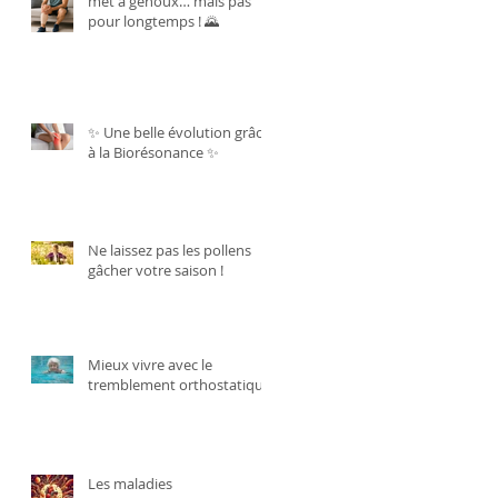
met à genoux… mais pas
pour longtemps ! 🌄
✨ Une belle évolution grâce
à la Biorésonance ✨
Ne laissez pas les pollens
gâcher votre saison !
Mieux vivre avec le
tremblement orthostatique.
Les maladies