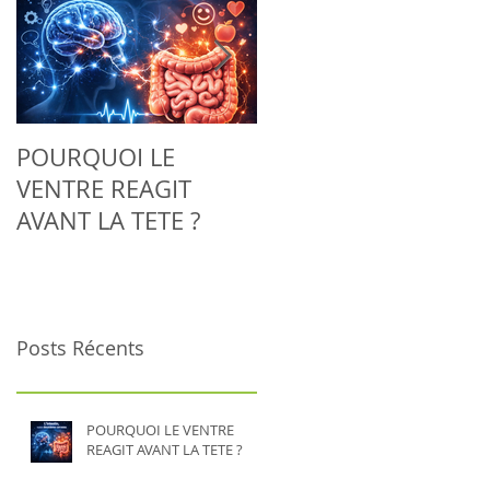
POURQUOI LE
Adieu la tendinite :
VENTRE REAGIT
découvrez comment
AVANT LA TETE ?
la Biorésonance aide
votre corps à se
régénérer
naturellement
Posts Récents
POURQUOI LE VENTRE
REAGIT AVANT LA TETE ?