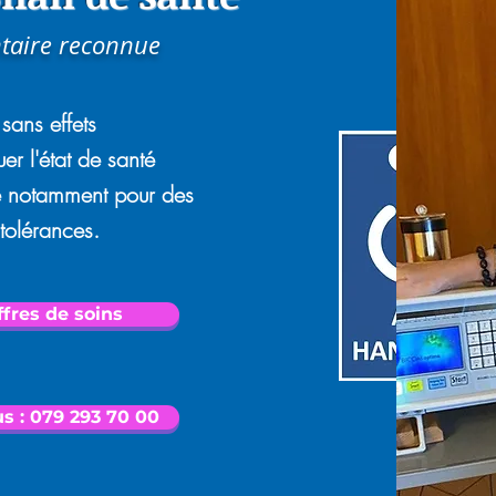
taire reconnue
sans effets
er l'état de santé
ce notamment pour des
ntolérances.
fres de soins
s : 079 293 70 00