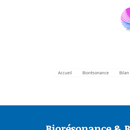
Accueil
Biorésonance
Bilan
Biorésonance & B