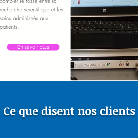
combler le fossé entre la
recherche scientifique et les
soins administrés aux
patients.
En savoir plus
Ce que disent nos clients