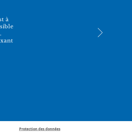
st à
sible
.
axant
Protection des données