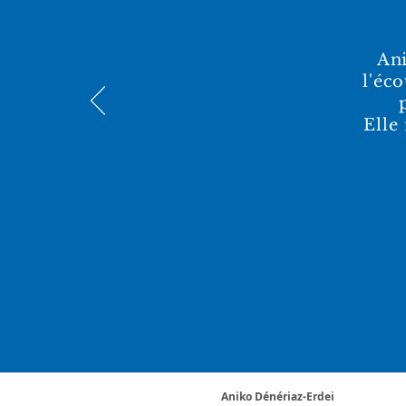
Ani
l'éco
Elle
Aniko Dénériaz-Erdei