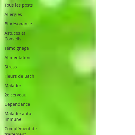
Tous les posts
Allergies
Biorésonance
Astuces et
Conseils
Témoignage
Alimentation
Stress
Fleurs de Bach
Maladie
2e cerveau
Dépendance
Maladie auto-
immune
Complément de
traitement