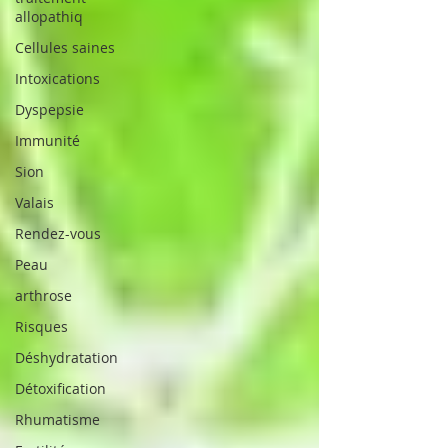
allopathiq
Cellules saines
Intoxications
Dyspepsie
Immunité
Sion
Valais
Rendez-vous
Peau
arthrose
Risques
Déshydratation
Détoxification
Rhumatisme