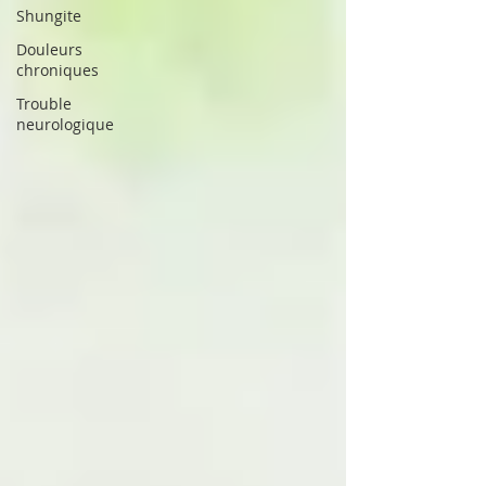
Shungite
Douleurs
chroniques
Trouble
neurologique