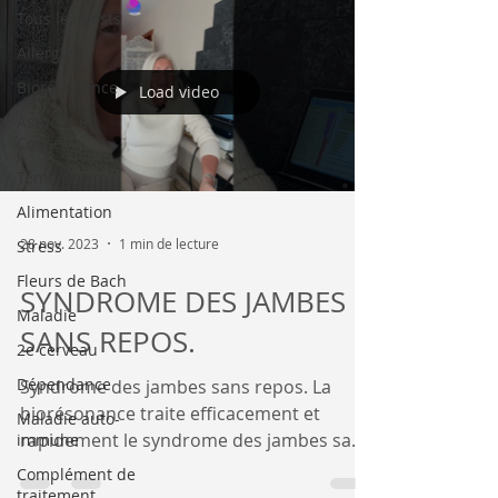
Tous les posts
Allergies
Biorésonance
Load video
Astuces et
Conseils
Témoignage
Alimentation
28 nov. 2023
1 min de lecture
Stress
Fleurs de Bach
SYNDROME DES JAMBES
Maladie
SANS REPOS.
2e cerveau
Dépendance
Syndrome des jambes sans repos. La
biorésonance traite efficacement et
Maladie auto-
rapidement le syndrome des jambes sans
immune
repos qui est un trouble...
Complément de
traitement