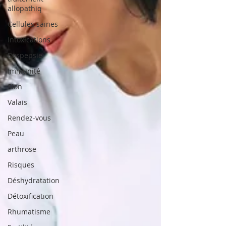
allopathiq
Cellules saines
Intoxications
Dyspepsie
Immunité
Sion
Valais
Rendez-vous
Peau
arthrose
Risques
Déshydratation
Détoxification
Rhumatisme