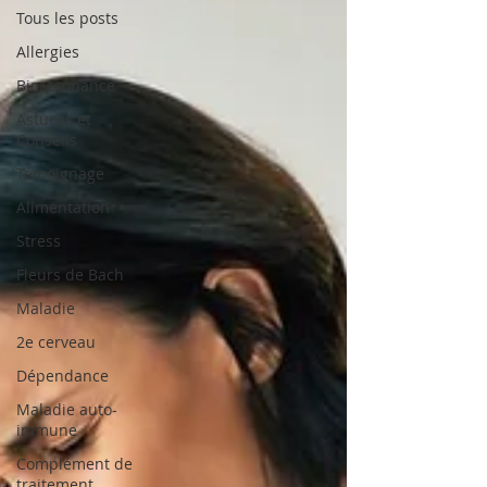
Tous les posts
Allergies
Biorésonance
Astuces et
Conseils
Témoignage
Alimentation
Stress
Fleurs de Bach
Maladie
2e cerveau
Dépendance
Maladie auto-
immune
Complément de
traitement