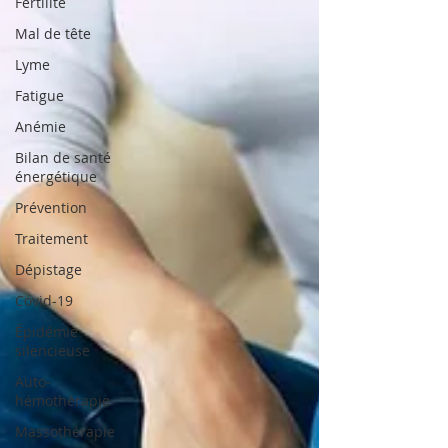
Fertilité
Mal de tête
Lyme
Fatigue
Anémie
Bilan de santé
énergétique
Prévention
Traitement
Dépistage
Covid-19
Épidémie
silencieuse
Auto-
hémothérapie
Massothérapie