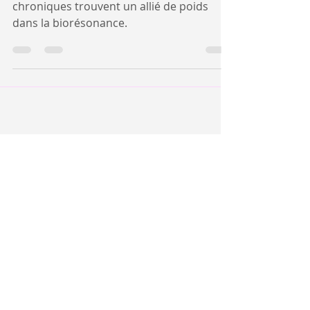
Les personnes souffrant de douleurs
chroniques trouvent un allié de poids
dans la biorésonance.