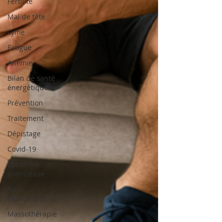
Fertilité
Mal de tête
Lyme
Fatigue
Anémie
Bilan de santé
énergétique
Prévention
Traitement
Dépistage
Covid-19
Épidémie
silencieuse
Auto-
hémothérapie
Massothérapie