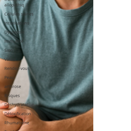
allopathiq
Cellules saines
Intoxications
Dyspepsie
Immunité
Sion
Valais
Rendez-vous
Peau
arthrose
Risques
Déshydratation
Détoxification
Rhumatisme