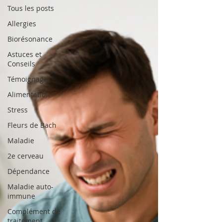
Tous les posts
Allergies
Biorésonance
Astuces et
Conseils
Témoignage
Alimentation
Stress
Fleurs de Bach
Maladie
2e cerveau
Dépendance
Maladie auto-
immune
Complément de
traitement