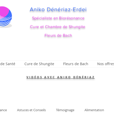
Aniko Dénériaz-Erdei
Spécialiste en Biorésonance
Cure et Chambre de Shungite
Fleurs de Bach
 de Santé
Cure de Shungite
Fleurs de Bach
Nos offre
VIDÉOS AVEC ANIKO DÉNÉRIAZ
ance
Astuces et Conseils
Témoignage
Alimentation