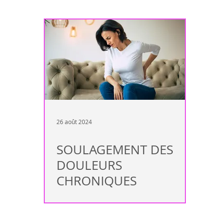
ndance
Maladie auto-immune
Complément de traitement allop
Immunité
Sion
Valais
Rendez-vous
Peau
arth
Rhumatisme
Fertilité
Mal de tête
Lyme
Fatig
26 août 2024
SOULAGEMENT DES
DOULEURS
CHRONIQUES