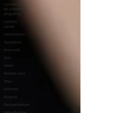
Complément
de traitement
allopathiq
Cellules
saines
Intoxications
Dyspepsie
Immunité
Sion
Valais
Rendez-vous
Peau
arthrose
Risques
Déshydratation
Détoxification