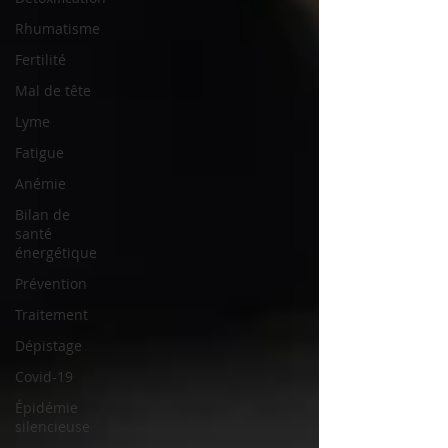
Rhumatisme
Fertilité
Mal de tête
Lyme
Fatigue
Anémie
Bilan de
santé
énergétique
Prévention
Traitement
Dépistage
Covid-19
Épidémie
silencieuse