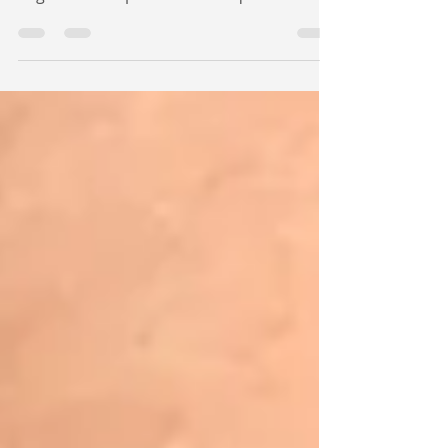
Biorésonance, intègre la thérapie
cognitivo-comportementale qui s'avère
très efficace.