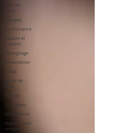
Tous les
posts
Allergies
Biorésonance
Astuces et
Conseils
Témoignage
Alimentation
Stress
Fleurs de
Bach
Maladie
2e cerveau
Dépendance
Maladie auto-
immune