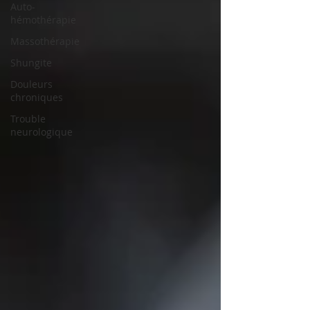
Auto-
hémothérapie
Massothérapie
Shungite
Douleurs
chroniques
Trouble
neurologique