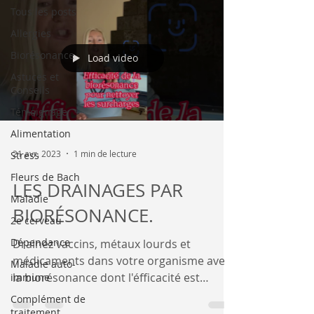
Tous les posts
Allergies
Biorésonance
Load video
Astuces et
Conseils
Témoignage
Alimentation
21 avr. 2023
1 min de lecture
Stress
Fleurs de Bach
LES DRAINAGES PAR
Maladie
BIORÉSONANCE.
2e cerveau
Dépendance
Drainez vaccins, métaux lourds et
médicaments dans votre organisme avec
Maladie auto-
la biorésonance dont l'éfficacité est
immune
reconnue scientifiquement....
Complément de
traitement