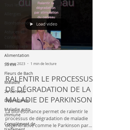
Tous les posts
Allergies
Biorésonance
Load video
Astuces et
Conseils
Témoignage
Alimentation
15 mai 2023
1 min de lecture
Stress
Fleurs de Bach
RALENTIR LE PROCESSUS
Maladie
DE DÉGRADATION DE LA
2e cerveau
MALADIE DE PARKINSON
Dépendance
Maladie auto-
La biorésonance permet de ralentir le
immune
processus de dégradation de maladie
Complément de
dégénérative comme le Parkinson par
traitement