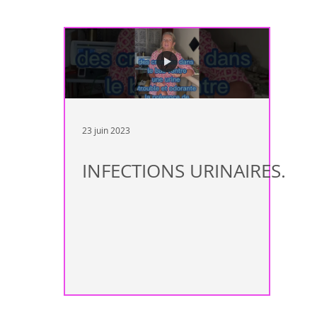
ndance
Maladie auto-immune
Complément de traitement allop
Immunité
Sion
Valais
Rendez-vous
Peau
arth
23 juin 2023
Rhumatisme
Fertilité
Mal de tête
Lyme
Fatig
INFECTIONS URINAIRES.