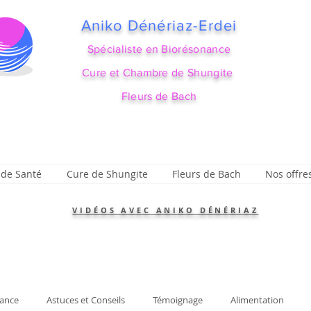
Aniko Dénériaz-Erdei
Spécialiste en Biorésonance
Cure et Chambre de Shungite
Fleurs de Bach
 de Santé
Cure de Shungite
Fleurs de Bach
Nos offre
VIDÉOS AVEC ANIKO DÉNÉRIAZ
ance
Astuces et Conseils
Témoignage
Alimentation