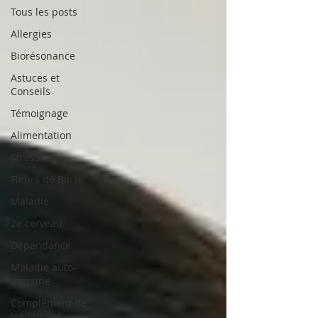
Tous les posts
Allergies
Biorésonance
Astuces et
Conseils
Témoignage
Alimentation
Stress
Fleurs de Bach
Maladie
2e cerveau
Dépendance
Maladie auto-
immune
Complément de
traitement