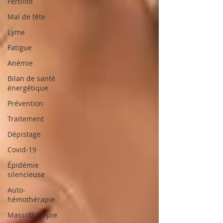
Fertilité
Mal de tête
Lyme
Fatigue
Anémie
Bilan de santé
énergétique
Prévention
Traitement
Dépistage
Covid-19
Épidémie
silencieuse
Auto-
hémothérapie
Massothérapie