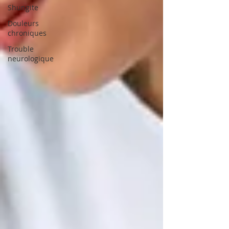
Shungite
Douleurs
chroniques
Trouble
neurologique