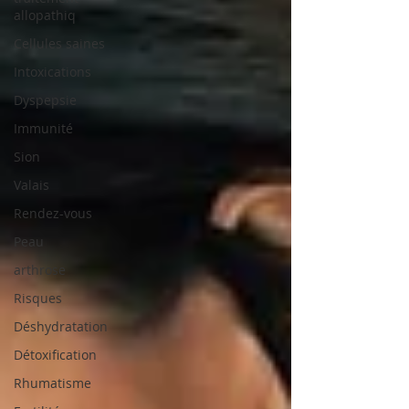
allopathiq
Cellules saines
Intoxications
Dyspepsie
Immunité
Sion
Valais
Rendez-vous
Peau
arthrose
Risques
Déshydratation
Détoxification
Rhumatisme