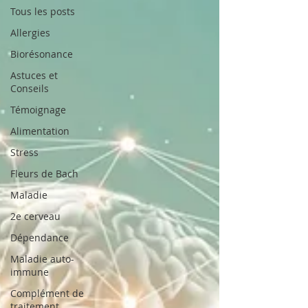
Tous les posts
Allergies
Biorésonance
Astuces et
Conseils
Témoignage
Alimentation
Stress
Fleurs de Bach
Maladie
2e cerveau
Dépendance
Maladie auto-
immune
Complément de
traitement