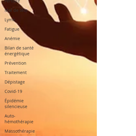
Fertilité
Mal de tête
Lyme
Fatigue
Anémie
Bilan de santé
énergétique
Prévention
Traitement
Dépistage
Covid-19
Épidémie
silencieuse
Auto-
hémothérapie
Massothérapie