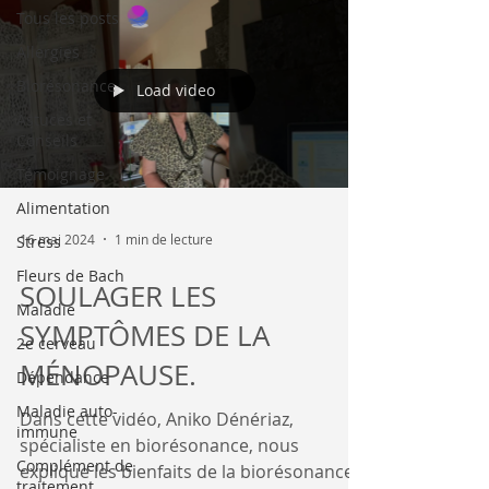
Tous les posts
Allergies
Biorésonance
Load video
Astuces et
Conseils
Témoignage
Alimentation
16 mai 2024
1 min de lecture
Stress
Fleurs de Bach
SOULAGER LES
Maladie
SYMPTÔMES DE LA
2e cerveau
MÉNOPAUSE.
Dépendance
Maladie auto-
Dans cette vidéo, Aniko Dénériaz,
immune
spécialiste en biorésonance, nous
Complément de
explique les bienfaits de la biorésonance
traitement