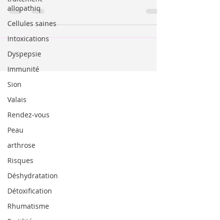
pour traiter la ménopause.
allopathiq
Cellules saines
Intoxications
Dyspepsie
Immunité
Sion
Valais
Rendez-vous
Peau
arthrose
Risques
Déshydratation
Détoxification
Rhumatisme