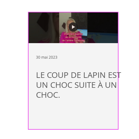
ndance
Maladie auto-immune
Complément de traitement allop
Immunité
Sion
Valais
Rendez-vous
Peau
arth
30 mai 2023
Rhumatisme
Fertilité
Mal de tête
Lyme
Fatig
LE COUP DE LAPIN EST
UN CHOC SUITE À UN
CHOC.