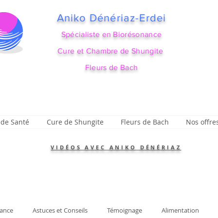
Aniko Dénériaz-Erdei
Spécialiste en Biorésonance
Cure et Chambre de Shungite
Fleurs de Bach
 de Santé
Cure de Shungite
Fleurs de Bach
Nos offre
VIDÉOS AVEC ANIKO DÉNÉRIAZ
ance
Astuces et Conseils
Témoignage
Alimentation