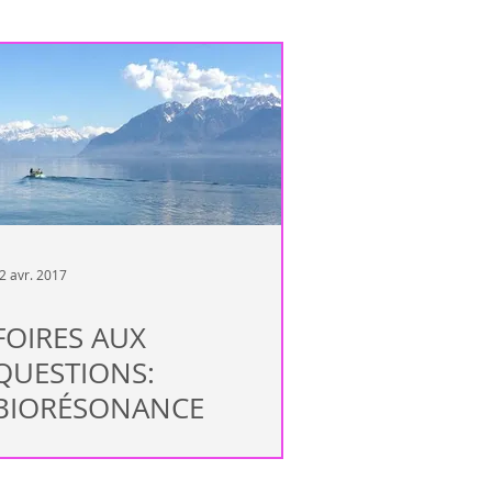
athiq
Cellules saines
rose
Risques
ue
Anémie
2 avr. 2017
FOIRES AUX
QUESTIONS:
BIORÉSONANCE