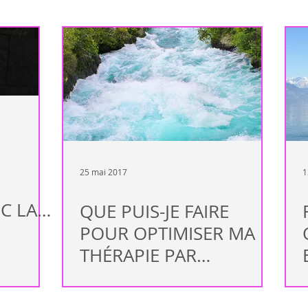
ndance
Maladie auto-immune
Complément de traitement allop
Immunité
Sion
Valais
Rendez-vous
Peau
arth
Rhumatisme
Fertilité
Mal de tête
Lyme
Fatig
25 mai 2017
1
C LA
QUE PUIS-JE FAIRE
POUR OPTIMISER MA
THÉRAPIE PAR
BIORÉSONANCE ?