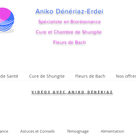
Aniko Dénériaz-Erdei
Spécialiste en Biorésonance
Cure et Chambre de Shungite
Fleurs de Bach
 de Santé
Cure de Shungite
Fleurs de Bach
Nos offre
VIDÉOS AVEC ANIKO DÉNÉRIAZ
ance
Astuces et Conseils
Témoignage
Alimentation