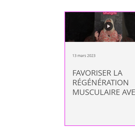
Maladie
2e cerveau
Dépe
Intoxications
Dyspepsie
13 mars 2023
Déshydratation
Détoxification
FAVORISER LA
RÉGÉNÉRATION
MUSCULAIRE AVE
SHUNGITE