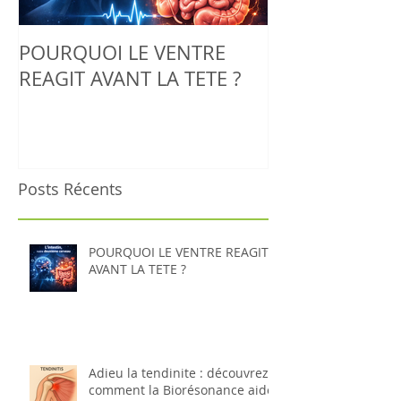
POURQUOI LE VENTRE
Adieu la tendin
REAGIT AVANT LA TETE ?
découvrez co
Biorésonance 
corps à se rég
naturellement
Posts Récents
POURQUOI LE VENTRE REAGIT
AVANT LA TETE ?
Adieu la tendinite : découvrez
comment la Biorésonance aide