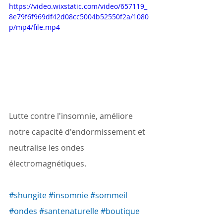
https://video.wixstatic.com/video/657119_
8e79f6f969df42d08cc5004b52550f2a/1080
p/mp4/file.mp4
Lutte contre l'insomnie, améliore 
notre capacité d'endormissement et 
neutralise les ondes 
électromagnétiques.
#shungite
#insomnie
#sommeil
#ondes
#santenaturelle
#boutique