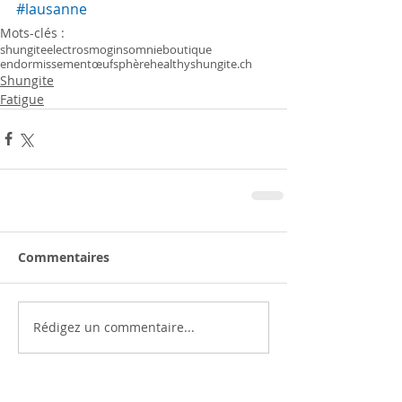
#lausanne
Mots-clés :
shungite
electrosmog
insomnie
boutique
endormissement
œuf
sphère
healthyshungite.ch
Shungite
Fatigue
Commentaires
Rédigez un commentaire...