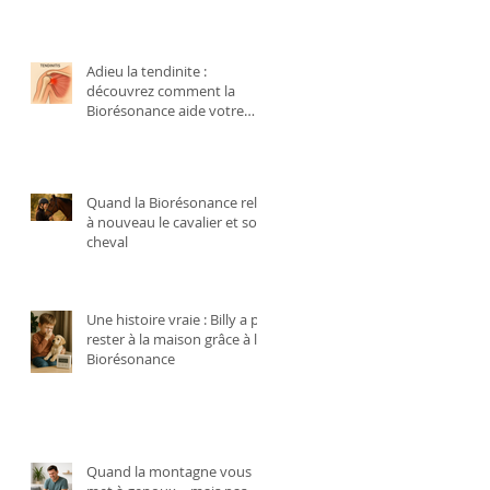
Adieu la tendinite :
découvrez comment la
Biorésonance aide votre
corps à se régénérer
naturellement
Quand la Biorésonance relie
à nouveau le cavalier et son
cheval
Une histoire vraie : Billy a pu
rester à la maison grâce à la
Biorésonance
Quand la montagne vous