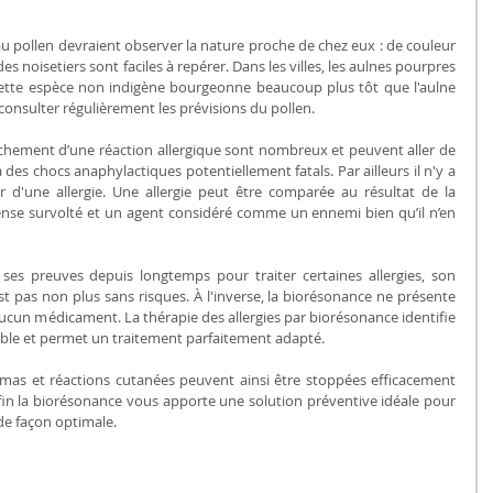
au pollen devraient observer la nature proche de chez eux : de couleur 
s noisetiers sont faciles à repérer. Dans les villes, les aulnes pourpres 
ette espèce non indigène bourgeonne beaucoup plus tôt que l'aulne 
à consulter régulièrement les prévisions du pollen.
hement d’une réaction allergique sont nombreux et peuvent aller de 
es chocs anaphylactiques potentiellement fatals. Par ailleurs il n'y a 
 d'une allergie. Une allergie peut être comparée au résultat de la 
nse survolté et un agent considéré comme un ennemi bien qu’il n’en 
 ses preuves depuis longtemps pour traiter certaines allergies, son 
st pas non plus sans risques. À l'inverse, la biorésonance ne présente 
aucun médicament. La thérapie des allergies par biorésonance identifie 
able et permet un traitement parfaitement adapté.
zémas et réactions cutanées peuvent ainsi être stoppées efficacement 
fin la biorésonance vous apporte une solution préventive idéale pour 
de façon optimale.