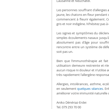
Lausanne et Neuchâtel.
Les personnes souffrant d'allergies 
jaune, les chatons en fleur pendant de
commencent à fleurir également. C
gris et noir indigène. N’hésitez pas 
Les signes et symptômes du déclenc
simples écoulements nasaux jusqu'à d
absolument pas d'âge pour souffrir
rencontre entre un système de défe
soit pas un.
Bien que l’immunothérapie ait fait
utilisation demeure restreinte et n’e
aucun risque ni douleur et n’utilise 
très rapidement l'allergène respons
Allergies, intolérances, asthme, ec
en seulement 
quelques séances
. En
améliorer votre immunité naturelle 
Aniko Dénériaz-Erdei
Tel. 079 293 70 00