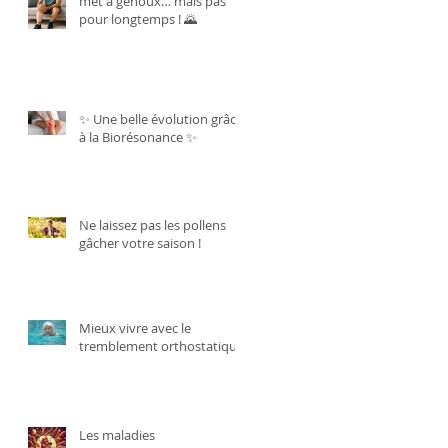
met à genoux… mais pas
pour longtemps ! 🌄
✨ Une belle évolution grâce
à la Biorésonance ✨
Ne laissez pas les pollens
gâcher votre saison !
Mieux vivre avec le
tremblement orthostatique.
Les maladies