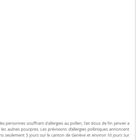
s personnes souffrant d'allergies au pollen, l'air doux de fin janvier a 
et les aulnes pourpres. Les prévisions d’allergies polliniques annoncent 
ns seulement 5 jours sur le canton de Genève et environ 10 jours sur 