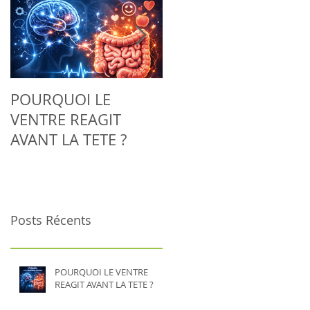
POURQUOI LE
Adieu la tendinite :
VENTRE REAGIT
découvrez comment
AVANT LA TETE ?
la Biorésonance aide
votre corps à se
régénérer
naturellement
Posts Récents
POURQUOI LE VENTRE
REAGIT AVANT LA TETE ?