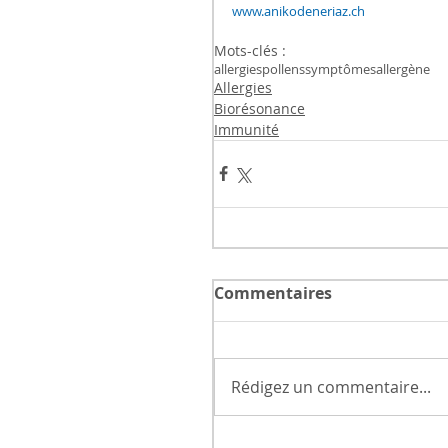
www.anikodeneriaz.ch
Mots-clés :
allergies
pollens
symptômes
allergène
Allergies
Biorésonance
Immunité
Commentaires
Rédigez un commentaire...